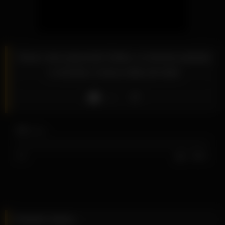
Esse cara pauzudo fodeu a morena peluda
e encheu a boca dela de leite
Like
12
views
0%
0
0
Related videos